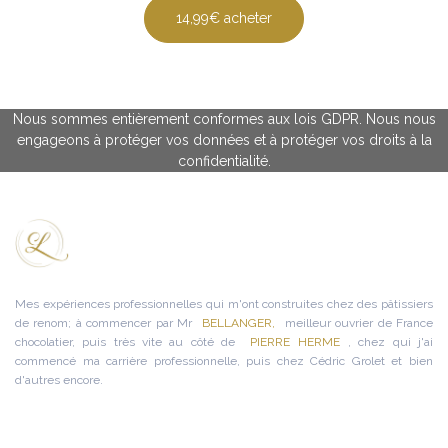
14,99€ acheter
Nous sommes entièrement conformes aux lois GDPR. Nous nous
engageons à protéger vos données et à protéger vos droits à la
confidentialité.
Mes expériences professionnelles qui m'ont construites chez des pâtissiers
de renom; à commencer par Mr
BELLANGER,
meilleur ouvrier de France
chocolatier, puis très vite au côté de
PIERRE HERME
, chez qui j'ai
commencé ma carrière professionnelle, puis chez Cédric Grolet et bien
d'autres encore.