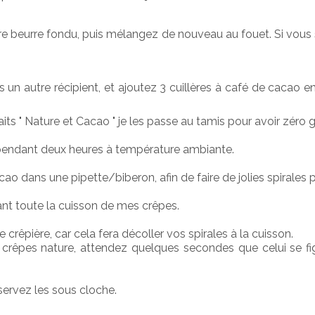
otre beurre fondu, puis mélangez de nouveau au fouet. Si vous s
 un autre récipient, et ajoutez 3 cuillères à café de cacao 
its " Nature et Cacao " je les passe au tamis pour avoir zér
r pendant deux heures à température ambiante.
ao dans une pipette/biberon, afin de faire de jolies spirales pa
nt toute la cuisson de mes crêpes.
e crêpière, car cela fera décoller vos spirales à la cuisson.
 crêpes nature, attendez quelques secondes que celui se fige
ervez les sous cloche.