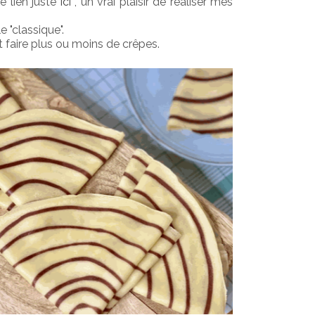
e lien juste
 ici
 , un vrai plaisir de réaliser mes 
 "classique". 
t faire plus ou moins de crêpes.